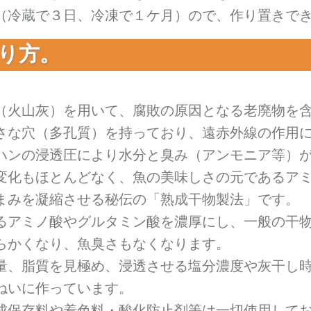
（冷蔵で３日、冷凍で１ケ月）ので、作り置きで
り方。
（火山灰）を用いて、腐敗の原因となる老廃物を
さな穴（多孔質）を持っており、遠赤外線の作用
ハンの浸透圧により水分と臭み（アンモニア等）
変化もほとんどなく、魚の美味しさの元であるア
まみを凝縮させる秘伝の「熟成干物製法」です。
るアミノ酸やグルタミン酸を濃厚にし、一般の干
らかくなり、魚臭さもなくなります。
量、脂質を見極め、浸透させる塩分濃度や灰干し
ねいに作っています。
成保存料や着色料・酸化防止剤等は一切使用して