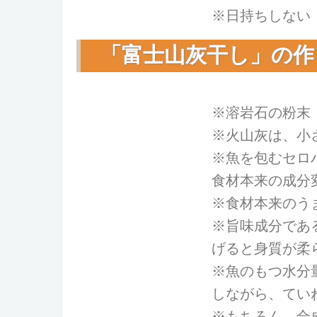
※日持ちしない
「富士山灰干し」の作
※溶岩石の粉末
※火山灰は、小
※魚を包むセロ
食材本来の成分
※食材本来のう
※旨味成分であ
げると身質が柔
※魚のもつ水分
しながら、てい
※もちろん、合