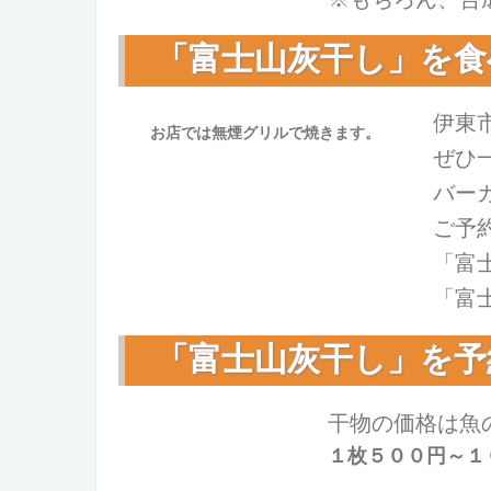
「富士山灰干し」を食
伊東
お店では無煙グリルで焼きます。
ぜひ
バー
ご予
「富
「富
「富士山灰干し」を予
干物の価格は魚
１枚５００円～１