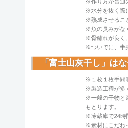
※作り方が普通
※水分を抜く際
※熟成させるこ
※魚の臭みがな
※骨離れが良く
※ついでに、半
「富士山灰干し」はな
※１枚１枚手間
※製造工程が多
※一般の干物と
もとります。
※冷蔵庫で24
※素材にこだわ